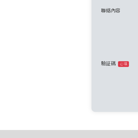
聯絡內容
驗証碼
必填