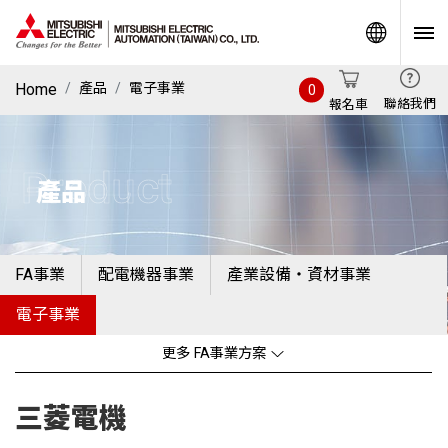
World
Home
產品
電子事業
0
聯絡我們
報名車
Product
產品
FA事業
配電機器事業
產業設備・資材事業
電子事業
更多 FA事業方案
三菱電機