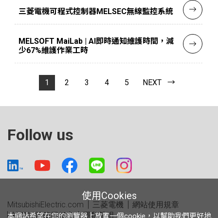
三菱電機可程式控制器MELSEC無線監控系統
MELSOFT MaiLab | AI即時通知維護時間，減
少67%維護作業工時
1
2
3
4
5
NEXT →
Follow us
使用Cookies
MitsubishiElectric.com
三菱電機
網站使用規章
社群媒體使用規章
隱私聲明
本網站希望在您的瀏覽器上放置一個cookie，以幫助我們更好地