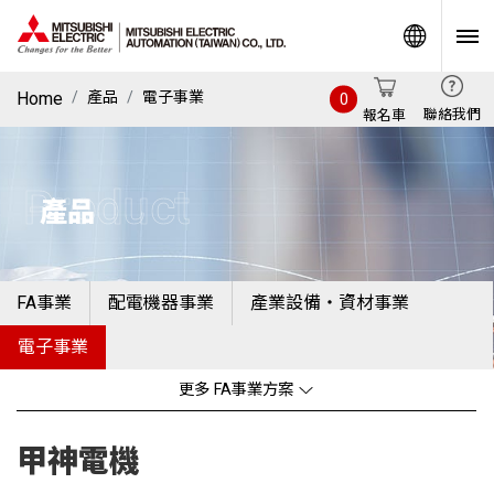
World
Home
產品
電子事業
0
聯絡我們
報名車
Product
產品
FA事業
配電機器事業
產業設備・資材事業
電子事業
更多 FA事業方案
甲神電機