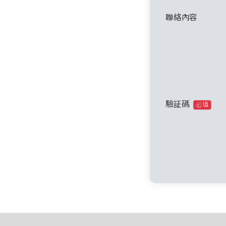
聯絡內容
驗証碼
必填