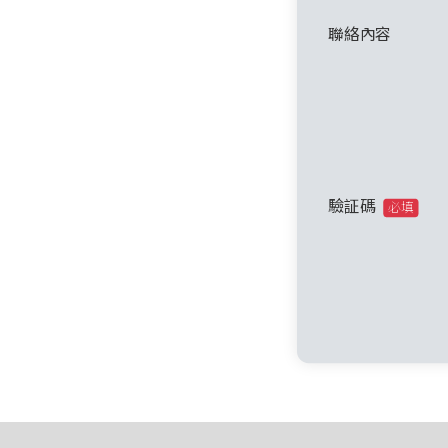
聯絡內容
驗証碼
必填