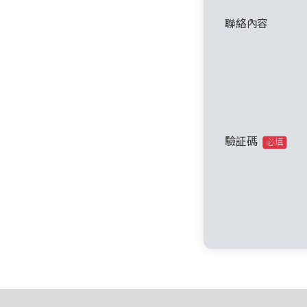
聯絡內容
驗証碼
必填