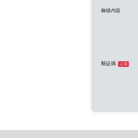
聯絡內容
驗証碼
必填