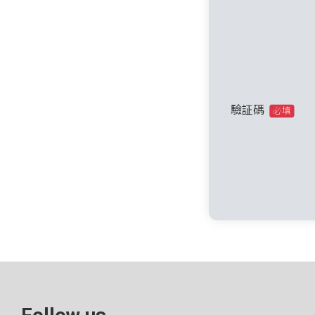
驗証碼
必填