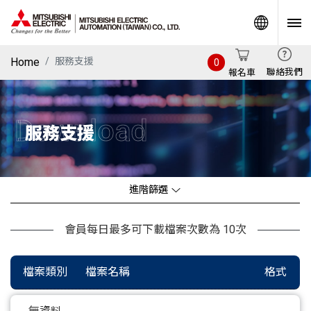
World
Home
服務支援
0
聯絡我們
報名車
Download
服務支援
進階篩選
會員每日最多可下載檔案次數為 10次
檔案類別
檔案名稱
格式