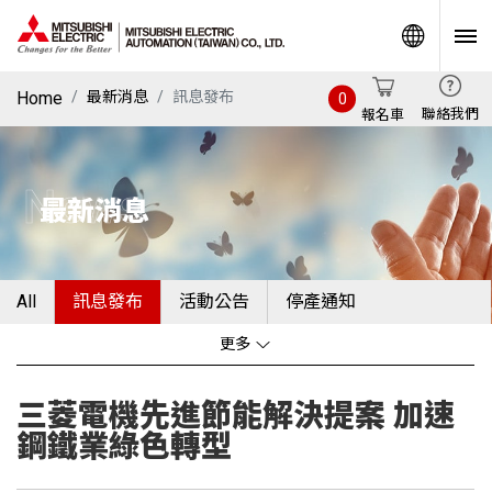
World
Home
最新消息
訊息發布
0
聯絡我們
報名車
News
最新消息
All
訊息發布
活動公告
停產通知
更多
三菱電機先進節能解決提案 加速
鋼鐵業綠色轉型