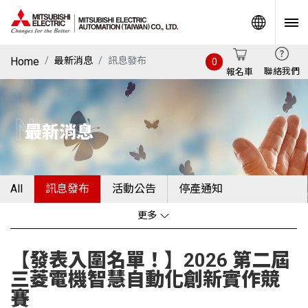
World
Home
最新消息
訊息發布
0
聯絡我們
報名車
News
最新消息
All
訊息發布
活動公告
停產通知
更多
【發表入圍名單！】2026 第二屆
三菱電機智慧自動化創新實作競
賽