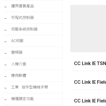
邊際運算產品
可程式控制器
伺服系統控制器
AC伺服
變頻器
CC Link IE TS
人機介面
應用軟體
CC Link IE Fiel
工業 · 協作型機械手臂
機種選定功能
CC Link IE Fiel