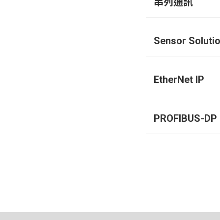
串列通訊
Sensor Soluti
EtherNet IP
PROFIBUS-DP