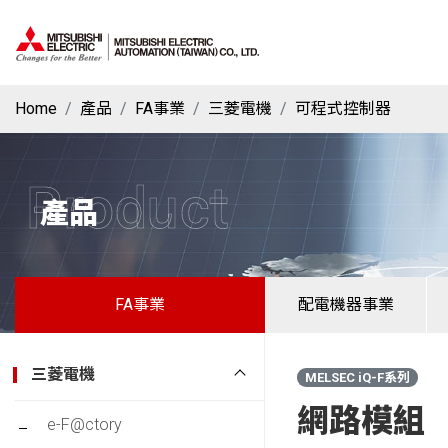
Home
產品
FA事業
三菱電機
可程式控制器
Product
產品
FA事業
配電機器事業
三菱電機
MELSEC iQ-F系列
網路模組
e-F@ctory