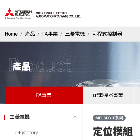
Home
產品
FA事業
三菱電機
可程式控制器
Product
產品
FA事業
配電機器事業
三菱電機
MELSEC-F系列
定位模組
e-F@ctory