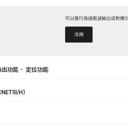
可以進行高速脈波輸出或對應SSC
洽詢
輸出功能． 定位功能
NETⅢ/H）