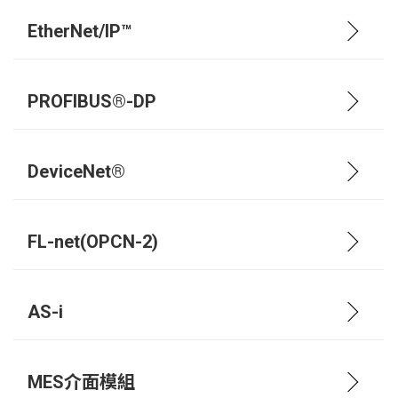
EtherNet/IP™
PROFIBUS®-DP
DeviceNet®
FL-net(OPCN-2)
AS-i
MES介面模組