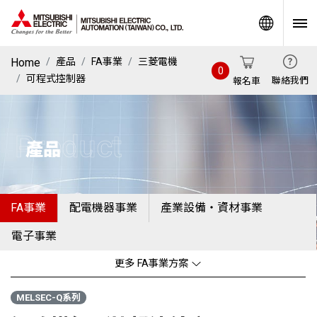
World
Home
產品
FA事業
三菱電機
0
可程式控制器
聯絡我們
報名車
Product
產品
FA事業
配電機器事業
產業設備・資材事業
電子事業
更多 FA事業方案
MELSEC-Q系列