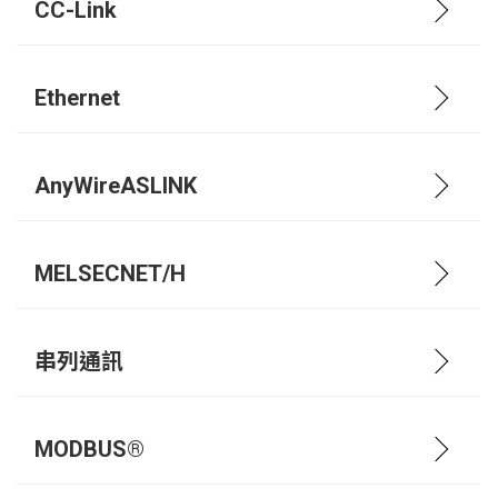
CC-Link
Ethernet
AnyWireASLINK
MELSECNET/H
串列通訊
MODBUS®