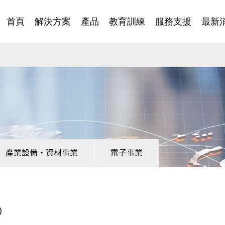
首頁
解決方案
產品
教育訓練
服務支援
最新
產業設備・資材事業
電子事業
®