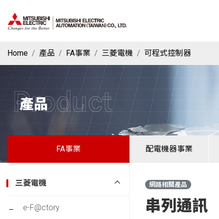
Home
產品
FA事業
三菱電機
可程式控制器
Product
產品
FA事業
配電機器事業
三菱電機
網路相關產品
串列通訊
e-F@ctory