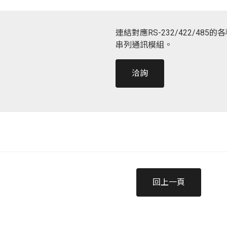
連結對應RS-232/422/48
串列通訊模組。
洽詢
回上一頁