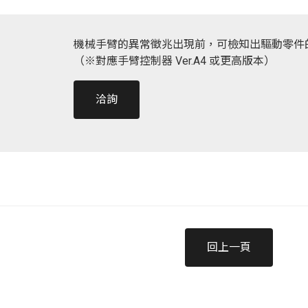
機械手臂的異常徵兆出現前，可檢知出驅動零件
（※對應手臂控制器 Ver.A4 或更高版本）
洽詢
回上一頁