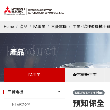
Home
產品
FA事業
三菱電機
工業 · 協作型機械手
Product
產品
FA事業
配電機器事業
三菱電機
MELFA Smart Plus
預知保全
e-F@ctory