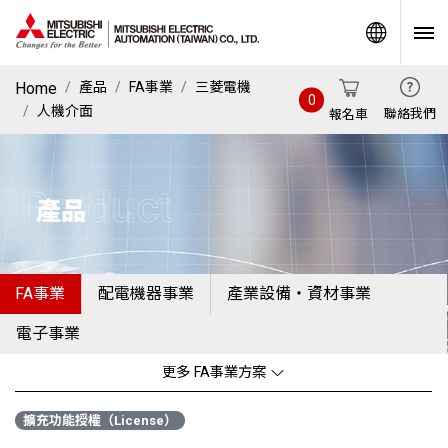
World
Home
產品
FA事業
三菱電機
0
人機介面
聯絡我們
報名車
Product
產品
FA事業
配電機器事業
產業設備・資材事業
電子事業
更多 FA事業方案
擴充功能授權（License）