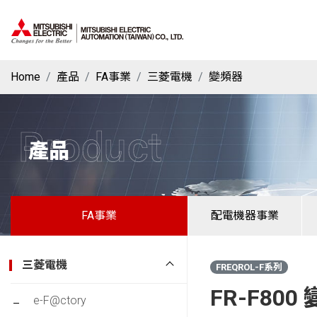
Home
產品
FA事業
三菱電機
變頻器
Product
產品
FA事業
配電機器事業
三菱電機
FREQROL-F系列
FR-F80
e-F@ctory