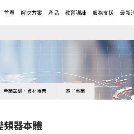
首頁
解決方案
產品
教育訓練
服務支援
最新
產業設備・資材事業
電子事業
0 變頻器本體