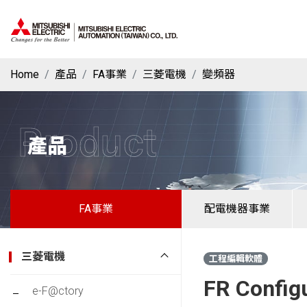
Home
產品
FA事業
三菱電機
變頻器
Product
產品
FA事業
配電機器事業
三菱電機
工程編輯軟體
FR Config
e-F@ctory