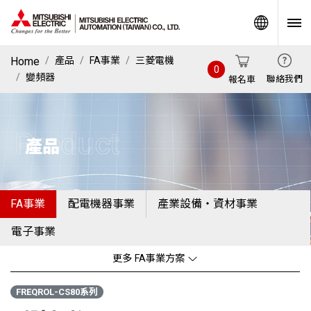
World
Home
產品
FA事業
三菱電機
0
變頻器
聯絡我們
報名車
Product
產品
FA事業
配電機器事業
產業設備・資材事業
電子事業
更多 FA事業方案
FREQROL-CS80系列