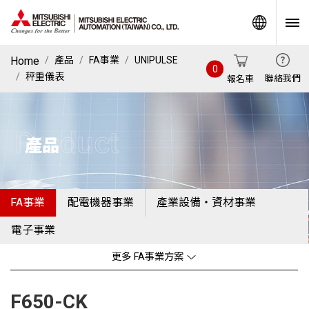
World
Home
產品
FA事業
UNIPULSE
0
秤重儀表
聯絡我們
報名車
Product
產品
FA事業
配電機器事業
產業設備・資材事業
電子事業
更多 FA事業方案
F650-CK