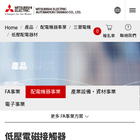
World
Home
產品
配電機器事業
三菱電機
0
低壓配電器材
聯絡我們
報名車
Product
產品
FA事業
配電機器事業
產業設備・資材事業
電子事業
更多 FA事業方案
低壓電磁接觸器