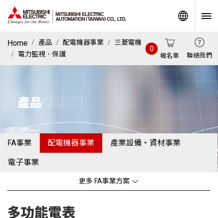
World
Home
產品
配電機器事業
三菱電機
0
電力監視．保護
聯絡我們
報名車
Product
產品
FA事業
配電機器事業
產業設備・資材事業
電子事業
更多 FA事業方案
多功能電表