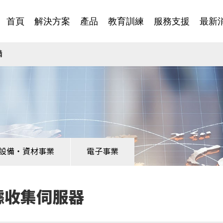
首頁
解決方案
產品
教育訓練
服務支援
最新
備
設備・資材事業
電子事業
據收集伺服器