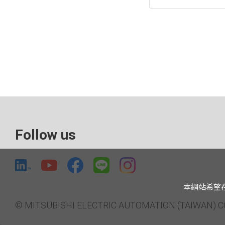
Follow us
本網站希望
© MITSUBISHI ELECTRIC AUTOMATION (TAIWAN) CO.