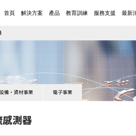
首頁
解決方案
產品
教育訓練
服務支援
最新
備
設備・資材事業
電子事業
流感測器