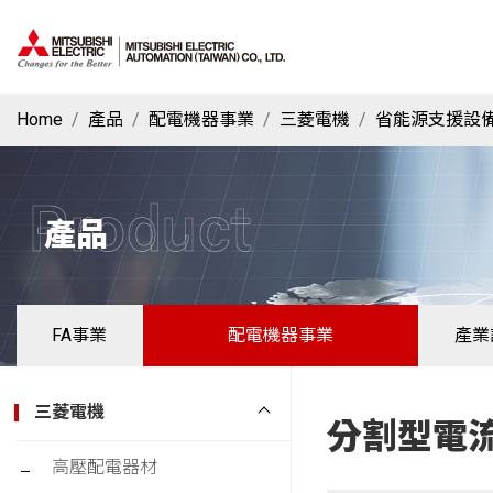
Home
產品
配電機器事業
三菱電機
省能源支援設
Product
產品
FA事業
配電機器事業
產業
三菱電機
分割型電
高壓配電器材