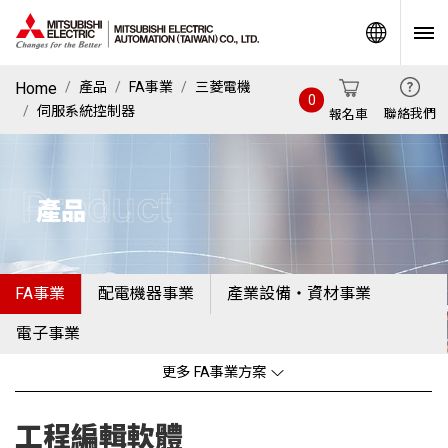
World
Home
產品
FA事業
三菱電機
0
伺服系統控制器
聯絡我們
報名車
Product
產品
FA事業
配電機器事業
產業設備・資材事業
電子事業
更多 FA事業方案
工程編輯軟體