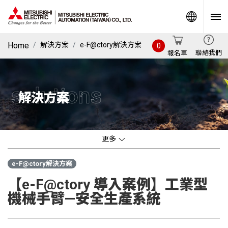
World
Home
解決方案
e-F@ctory解決方案
0
聯絡我們
報名車
solutions
解決方案
更多
e-F@ctory解決方案
【e-F@ctory 導入案例】工業型
機械手臂—安全生產系統