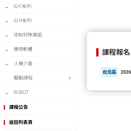
iQ-F系列
iQ-R系列
控制特殊模組
應用軟體
課程報名：伺
人機介面
台北區
2026
驅動課程
ROBOT
課程公告
返回列表頁