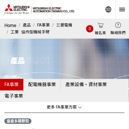
World
Home
產品
FA事業
三菱電機
0
工業 · 協作型機械手臂
聯絡我們
報名車
Product
產品
FA事業
配電機器事業
產業設備・資材事業
電子事業
更多 FA事業方案
垂直多關節型