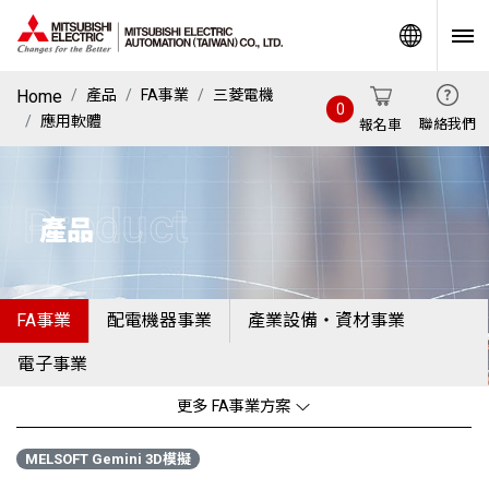
World
Home
產品
FA事業
三菱電機
0
應用軟體
聯絡我們
報名車
Product
產品
FA事業
配電機器事業
產業設備・資材事業
電子事業
更多 FA事業方案
MELSOFT Gemini 3D模擬