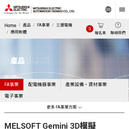
World
Home
產品
FA事業
三菱電機
0
應用軟體
聯絡我們
報名車
Product
產品
FA事業
配電機器事業
產業設備・資材事業
電子事業
更多 FA事業方案
MELSOFT Gemini 3D模擬