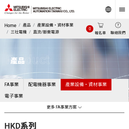
World
Home
產品
產業設備・資材事業
0
三社電機
直流/脈衝電源
聯絡我們
報名車
Product
產品
FA事業
配電機器事業
產業設備・資材事業
電子事業
更多 FA事業方案
HKD系列