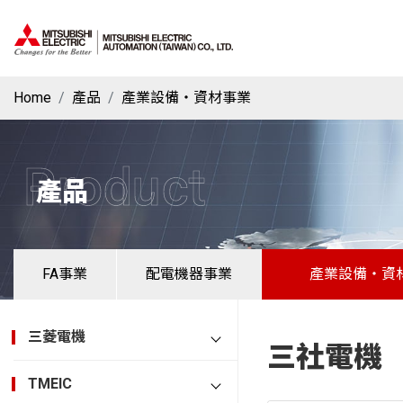
Home
產品
產業設備・資材事業
Product
產品
FA事業
配電機器事業
產業設備・資
三菱電機
三社電機
TMEIC