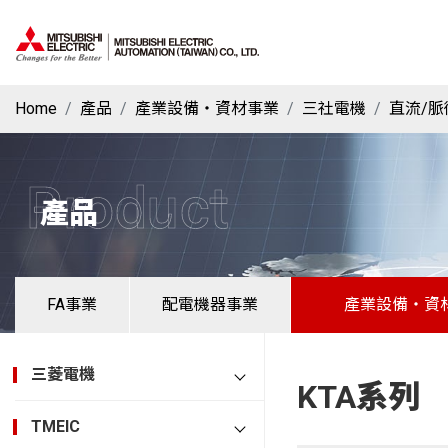
Home
產品
產業設備・資材事業
三社電機
直流/脈
Product
產品
FA事業
配電機器事業
產業設備・資
三菱電機
KTA系列
TMEIC